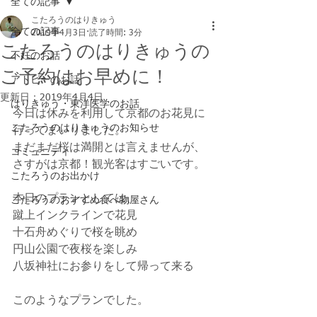
全ての記事
こたろうのはりきゅう
全ての記事
2019年4月3日
読了時間: 3分
こたろうのはりきゅうの
不妊のお話
ご予約はお早めに！
アトピーのお話
更新日：
2019年4月4日
はりきゅう・東洋医学のお話
今日は休みを利用して京都のお花見に
こたろうのはりきゅうのお知らせ
行ってまいりました。
まだまだ桜は満開とは言えませんが、
コミュニティ
さすがは京都！観光客はすごいです。
こたろうのお出かけ
本日のプランとしては、
こたろうのおすすめ食べ物屋さん
蹴上インクラインで花見
十石舟めぐりで桜を眺め
円山公園で夜桜を楽しみ
八坂神社にお参りをして帰って来る
このようなプランでした。