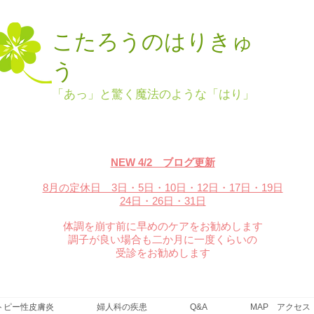
こたろうのはりきゅ
う
「あっ」と驚く魔法のような「はり」
NEW 4/2 ブログ更新
8月の定休日 3日・5
日・10日・12日・17日・19日
24日・26日・31日
体調を崩す前に早めのケアをお勧めします
調子が良い場合も二か月に一度くらいの
受診をお勧めします
トピー性皮膚炎
婦人科の疾患
Q&A
MAP アクセス