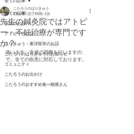
全ての記事
こたろうのはりきゅう
全ての記事
1月14日
読了時間: 1分
先生の鍼灸院ではアトピ
不妊のお話
ー・不妊治療が専門です
アトピーのお話
か？
はりきゅう・東洋医学のお話
違います。全身の調整を行いますの
こたろうのはりきゅうのお知らせ
で、全ての疾患に対応しております。
コミュニティ
こたろうのお出かけ
こたろうのおすすめ食べ物屋さん