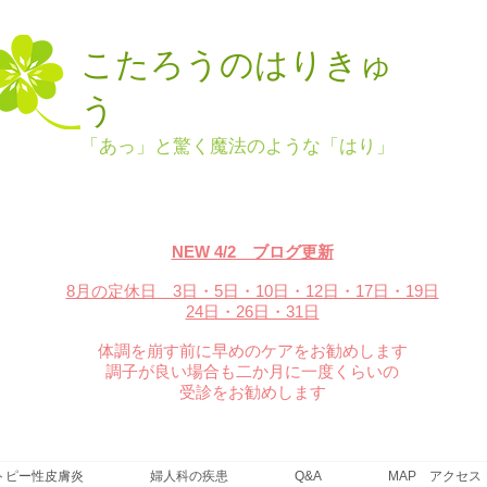
こたろうのはりきゅ
う
「あっ」と驚く魔法のような「はり」
NEW 4/2 ブログ更新
8月の定休日 3日・5
日・10日・12日・17日・19日
24日・26日・31日
体調を崩す前に早めのケアをお勧めします
調子が良い場合も二か月に一度くらいの
受診をお勧めします
トピー性皮膚炎
婦人科の疾患
Q&A
MAP アクセス